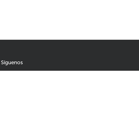
Síguenos
No se pierda las novedades y sea el primero en enterarse
de las rebajas y ofertas
85,77
142,95
Agregar al carrito
Correo electrónico