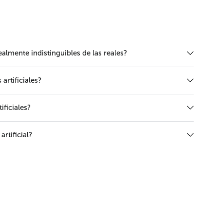
realmente indistinguibles de las reales?
rtificiales?
ificiales?
rtificial?