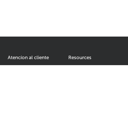
Atencíon al cliente
Resources
Condiciones generales
Nuestro equipo
Devuelva su producto
ano
Política de privacidad
Formas de pago
Envíos y devoluciones