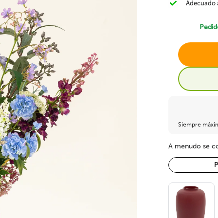
Adecuado 
Plantas silvestres
Bambu artificial
Alocasia artificial
Pedid
Helechos artificiales
Fruta Artificial
Suculentas artificia
Siempre máxima
A menudo se co
P