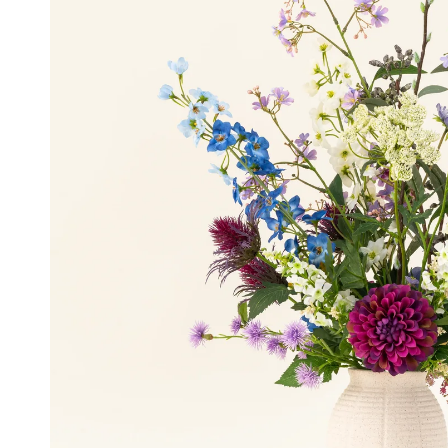
Olivo artificial
Monstera artificial
Decoración navideña
🎀