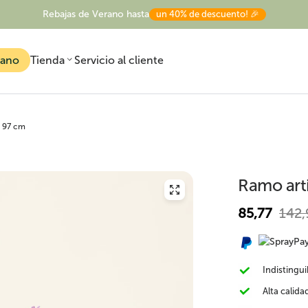
Rebajas de Verano hasta
un 40% de descuento! 🎉
rano
Tienda
Servicio al cliente
n 97 cm
Ramo arti
85,77
142,
Todas las plantas
Plantas artificiales
Árboles artificiale
artificiales
exterior
Indistingui
Alta calida