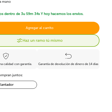
a mano
Ficus artificial
Bonsai artificial
os dentro de
3u 59m 33s
Y hoy hacemos los envíos.
Agregar al carrito
Haz un ramo tú mismo
Boj y coníferas
les
Resistente al fuego
artificiales
 calidad con garantía.
Garantía de devolución de dinero de 14 días
mpran juntos:
lantador