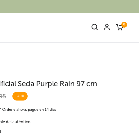
0
ficial Seda Purple Rain 97 cm
95
-40%
Ave del paraíso o
s
Palmeras artificiales
Strelitzia artificial
Ordene ahora, pague en 14 días
ble del auténtico
d