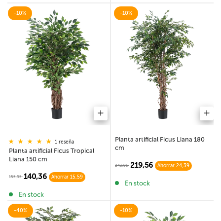
-10%
-10%
Planta artificial Ficus Liana 180
1 reseña
cm
Planta artificial Ficus Tropical
Liana 150 cm
219,56
243,95
Ahorrar 24,39
140,36
155,95
Ahorrar 15,59
En stock
En stock
-40%
-10%