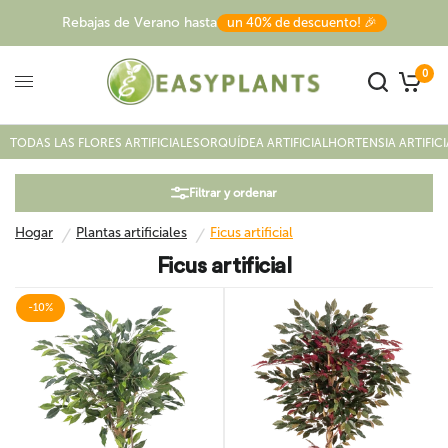
Rebajas de Verano hasta
un 40% de descuento! 🎉
0
Hogar
/
Plantas artificiales
/
Ficus artificial
TODAS LAS FLORES ARTIFICIALES
ORQUÍDEA ARTIFICIAL
HORTENSIA ARTIFICI
Filtrar y ordenar
Hogar
Plantas artificiales
Ficus artificial
/
/
Ficus artificial
-10%