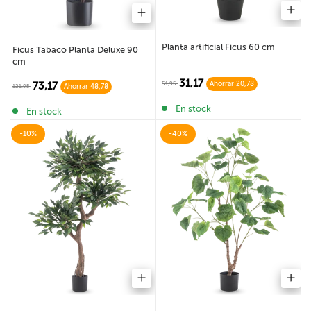
Planta artificial Ficus 60 cm
Ficus Tabaco Planta Deluxe 90
cm
31,17
51,95
73,17
Ahorrar 20,78
121,95
Ahorrar 48,78
En stock
En stock
-10%
-40%