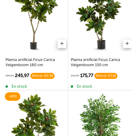
Planta artificial Ficus Carica
Planta artificial Ficus Carica
Veigenboom 180 cm
Veigenboom 150 cm
245,97
175,77
409,95
292,95
Ahorrar 163,98
Ahorrar 117,18
En stock
En stock
-40%