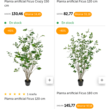
Planta artificial Ficus Crazy 150
Planta artificial Ficus 120 cm
cm
130,46
82,77
144,95
137,95
Ahorrar 14,49
Ahorrar 55,18
En stock
En stock
-40%
-40%
Planta artificial Ficus 180 cm
1 reseña
Planta artificial Ficus 120 cm
145,77
242,95
Ahorrar 97,18