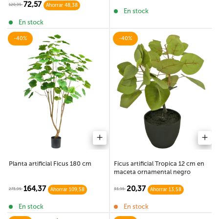
72,57
120,95
Ahorrar 48,38
En stock
En stock
-40%
-40%
Planta artificial Ficus 180 cm
Ficus artificial Tropica 12 cm en
maceta ornamental negro
164,37
20,37
273,95
33,95
Ahorrar 109,58
Ahorrar 13,58
En stock
En stock