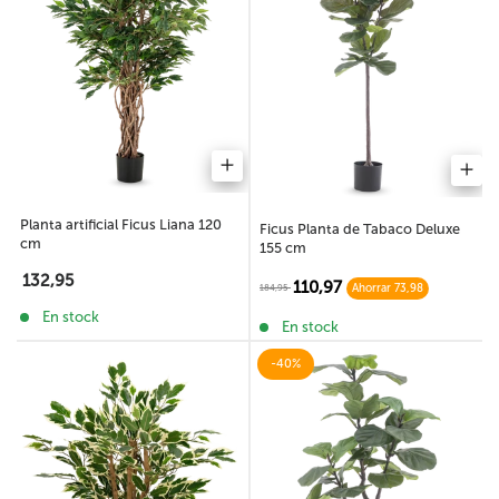
Planta artificial Ficus Liana 120
Ficus Planta de Tabaco Deluxe
cm
155 cm
132,95
110,97
184,95
Ahorrar 73,98
En stock
En stock
-40%