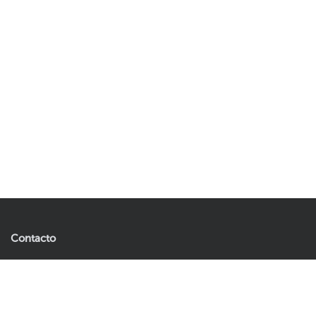
Contacto
Artificial Plants & Flowers B.V.
Andries Copierhof 4
3059LM Rotterdam