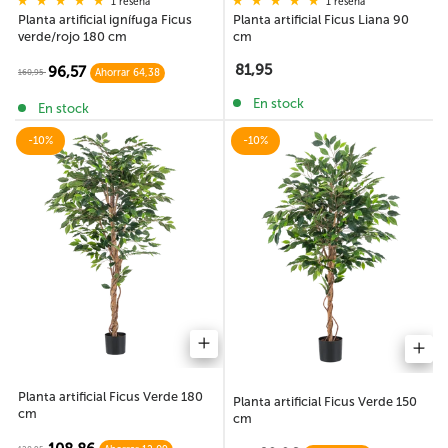
1 reseña
1 reseña
Planta artificial ignífuga Ficus
Planta artificial Ficus Liana 90
verde/rojo 180 cm
cm
81,95
96,57
160,95
Ahorrar 64,38
En stock
En stock
-10%
-10%
Planta artificial Ficus Verde 180
Planta artificial Ficus Verde 150
cm
cm