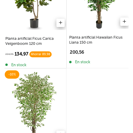
Planta artificial Hawaiian Ficus
Planta artificial Ficus Carica
Liana 150 cm
Veigenboom 120 cm
200,56
134,97
224,95
Ahorrar 89,98
En stock
En stock
-10%