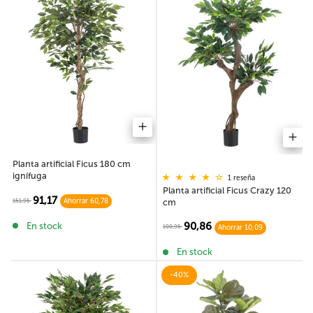
Planta artificial Ficus 180 cm
ignífuga
1 reseña
Planta artificial Ficus Crazy 120
91,17
cm
151,95
Ahorrar 60,78
90,86
En stock
100,95
Ahorrar 10,09
En stock
-40%