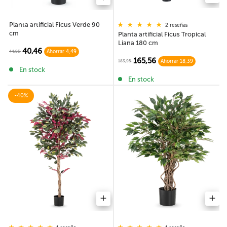
Planta artificial Ficus Verde 90
2 reseñas
cm
Planta artificial Ficus Tropical
Liana 180 cm
40,46
44,95
Ahorrar 4,49
165,56
183,95
Ahorrar 18,39
En stock
En stock
-40%