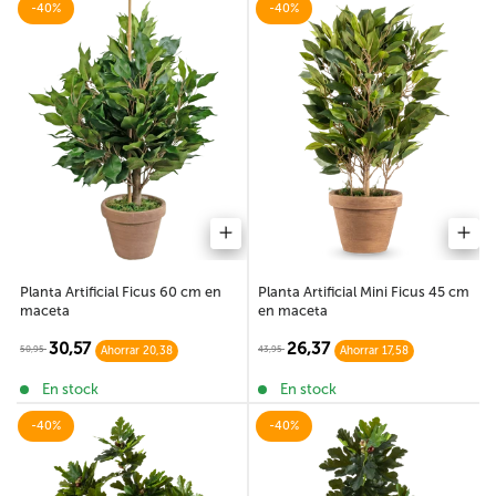
-40%
-40%
Planta Artificial Ficus 60 cm en
Planta Artificial Mini Ficus 45 cm
maceta
en maceta
30,57
26,37
50,95
43,95
Ahorrar 20,38
Ahorrar 17,58
En stock
En stock
-40%
-40%