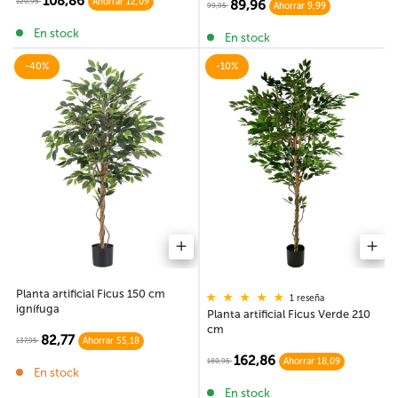
108,86
120,95
Ahorrar 12,09
89,96
99,95
Ahorrar 9,99
En stock
En stock
-40%
-10%
Planta artificial Ficus 150 cm
1 reseña
ignífuga
Planta artificial Ficus Verde 210
cm
82,77
137,95
Ahorrar 55,18
162,86
180,95
Ahorrar 18,09
En stock
En stock