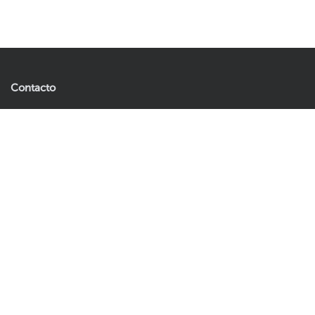
Contacto
Artificial Plants & Flowers B.V.
Andries Copierhof 4
3059LM Rotterdam
Los paíes bajos
E-mail:
servicioalcliente@easyplants.es