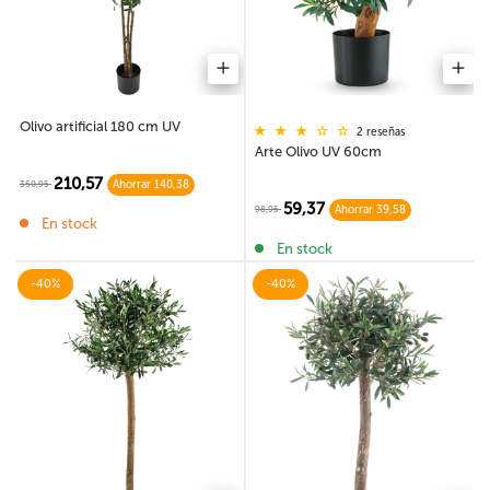
Olivo artificial 180 cm UV
2 reseñas
Arte Olivo UV 60cm
210,57
350,95
Ahorrar 140,38
59,37
98,95
Ahorrar 39,58
En stock
En stock
-40%
-40%