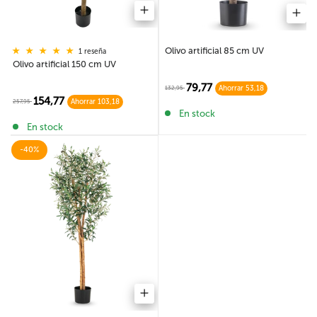
Olivo artificial 85 cm UV
1 reseña
Olivo artificial 150 cm UV
79,77
132,95
Ahorrar 53,18
154,77
257,95
Ahorrar 103,18
En stock
En stock
-40%