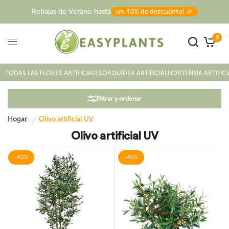
Rebajas de Verano hasta
un 40% de descuento! 🎉
0
Hogar
/
Olivo artificial UV
TODAS LAS FLORES ARTIFICIALES
ORQUÍDEA ARTIFICIAL
HORTENSIA ARTIFICI
Filtrar y ordenar
Hogar
Olivo artificial UV
/
Olivo artificial UV
-40%
-40%