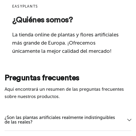
Características
Tacto real
EASYPLANTS
Apto para
Interiores
¿Quiénes somos?
Comentario
Categoría del producto
Plantas artificiales
La tienda online de plantas y flores artificiales
más grande de Europa. ¡Ofrecemos
únicamente la mejor calidad del mercado!
Preguntas frecuentes
Enviar
Aquí encontrará un resumen de las preguntas frecuentes
sobre nuestros productos.
¿Son las plantas artificiales realmente indistinguibles
de las reales?