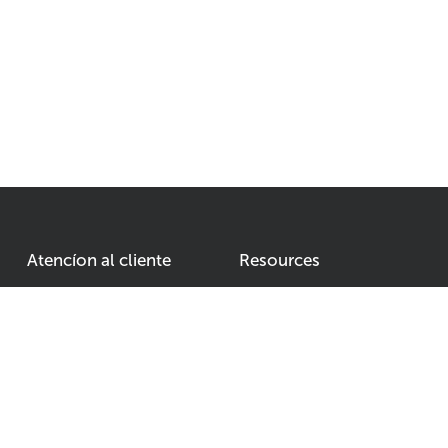
Atencíon al cliente
Resources
Condiciones generales
Nuestro equipo
Devuelva su producto
cotas
Política de privacidad
Formas de pago
Envíos y devoluciones