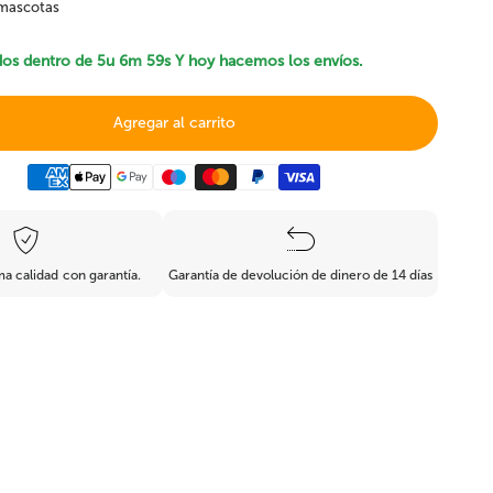
 mascotas
Ficus artificial
Bonsai artificial
dos dentro de
5u 6m 58s
Y hoy hacemos los envíos.
Agregar al carrito
Boj y coníferas
les
Resistente al fuego
artificiales
 calidad con garantía.
Garantía de devolución de dinero de 14 días