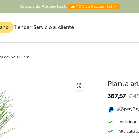
Rebajas de Verano hasta
un 40% de descuento! 🎉
rano
Tienda
Servicio al cliente
ucca deluxe 182 cm
Planta ar
387,57
645
Todas las plantas
Plantas artificiales
Árboles artificiale
artificiales
exterior
Indistingui
Alta calida