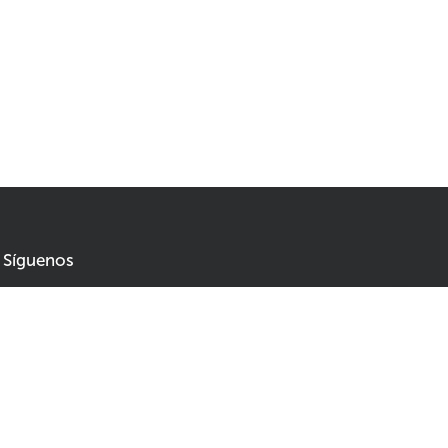
Síguenos
No se pierda las novedades y sea el primero en enterarse
de las rebajas y ofertas
387,57
645,95
Agregar al carrito
Correo electrónico