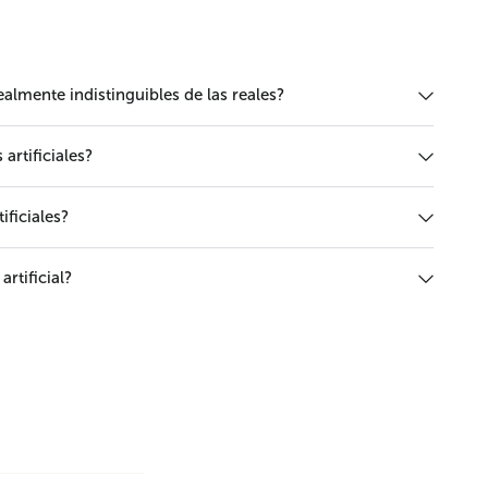
realmente indistinguibles de las reales?
rtificiales?
ificiales?
rtificial?