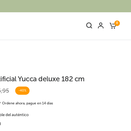
0
tificial Yucca deluxe 182 cm
,95
-40%
Ave del paraíso o
s
Palmeras artificiales
Strelitzia artificial
Ordene ahora, pague en 14 días
ble del auténtico
d