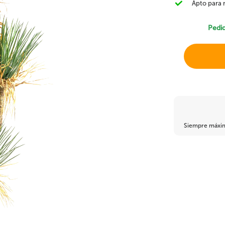
Apto para
Plantas silvestres
Bambu artificial
Alocasia artificial
Pedi
Helechos artificiales
Fruta Artificial
Suculentas artificia
Siempre máxima