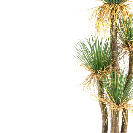
Olivo artificial
Monstera artificial
Decoración navideña
🎀