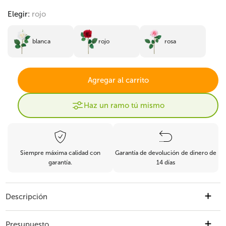
Elegir:
rojo
blanca
rojo
rosa
Agregar al carrito
Haz un ramo tú mismo
Siempre máxima calidad con
Garantía de devolución de dinero de
garantía.
14 días
Descripción
Rosa artificial "Emine" Tacto Real Rojo 43cm Descubre la belleza eterna de la
rosa artificial "Emine", diseñada para aportar un toque de elegancia y frescura
Presupuesto