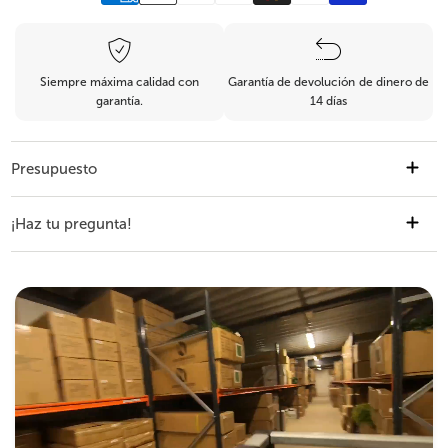
Siempre máxima calidad con
Garantía de devolución de dinero de
garantía.
14 días
Presupuesto
¡Haz tu pregunta!
Número de artículo
318312
Altura total
100 cm
Si aún tienes dudas no dudes en preguntar, ¡estaremos
encantados de ayudarte!
Diámetro
100 cm
Material
plástico de alta calidad
Nombre
Características
alta calidad
Correo electrónico