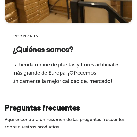
Resistente a los rayos UV
sí
Product
Apto para
exterior e interior
Sku
Categoría del producto
setos artificiales
EASYPLANTS
¿Quiénes somos?
Comentario
La tienda online de plantas y flores artificiales
más grande de Europa. ¡Ofrecemos
únicamente la mejor calidad del mercado!
Preguntas frecuentes
Enviar
Aquí encontrará un resumen de las preguntas frecuentes
sobre nuestros productos.