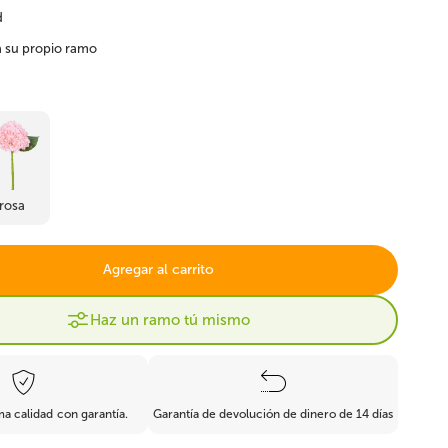
d
Ficus artificial
Bonsai artificial
su propio ramo
rosa
Boj y coníferas
les
Resistente al fuego
artificiales
Agregar al carrito
Haz un ramo tú mismo
 calidad con garantía.
Garantía de devolución de dinero de 14 días