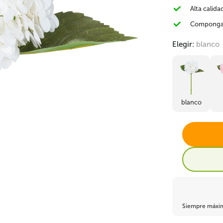
Alta calida
Plantas silvestres
Bambu artificial
Alocasia artificial
Componga 
Elegir:
blanco
blanco
Helechos artificiales
Fruta Artificial
Suculentas artificia
Siempre máxima