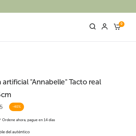
0
artificial "Annabelle" Tacto real
5cm
Ave del paraíso o
s
Palmeras artificiales
Strelitzia artificial
5
-40%
Ordene ahora, pague en 14 días
ble del auténtico