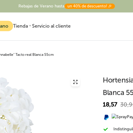
Rebajas de Verano hasta
un 40% de descuento! 🎉
rano
Tienda
Servicio al cliente
"Annabelle" Tacto real Blanca 55cm
Hortensia 
Blanca 5
Todas las plantas
Plantas artificiales
Árboles artificiale
artificiales
exterior
18,57
30,9
Indistingui