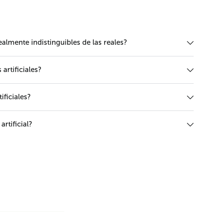
realmente indistinguibles de las reales?
rtificiales?
ificiales?
rtificial?