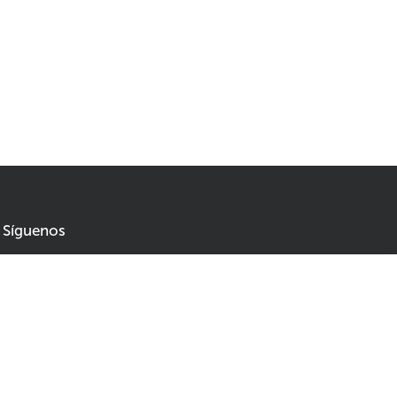
Síguenos
No se pierda las novedades y sea el primero en enterarse
de las rebajas y ofertas
18,57
30,95
Agregar al carrito
Correo electrónico