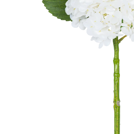
Olivo artificial
Monstera artificial
Decoración navideña
🎀