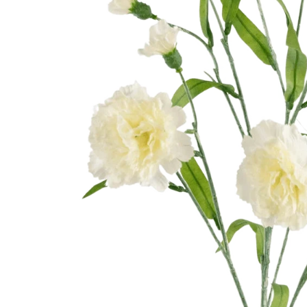
Olivo artificial
Monstera artificial
Decoración navideña
🎀