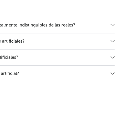
realmente indistinguibles de las reales?
rtificiales?
ificiales?
rtificial?