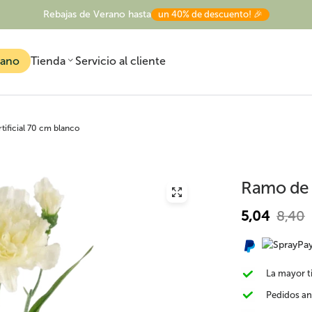
Rebajas de Verano hasta
un 40% de descuento! 🎉
rano
Tienda
Servicio al cliente
rtificial 70 cm blanco
Ramo de c
5,04
8,40
Todas las plantas
Plantas artificiales
Árboles artificiale
artificiales
exterior
La mayor ti
Pedidos an