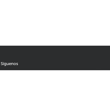
Síguenos
No se pierda las novedades y sea el primero en enterarse
de las rebajas y ofertas
5,04
8,40
Agregar al carrito
n stock
Correo electrónico