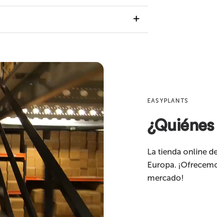
emos encantados de ayudarte!
rreo electrónico
alidad y seda artificial
EASYPLANTS
¿Quiénes
s
La tienda online de
s
Europa. ¡Ofrecemo
mercado!