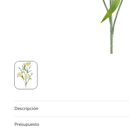
Descripción
...
Leer más
Presupuesto