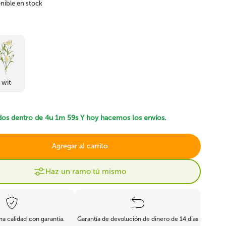
nible en stock
Ficus artificial
Bonsai artificial
wit
Boj y coníferas
les
Resistente al fuego
artificiales
dos dentro de
4u 1m 59s
Y hoy hacemos los envíos.
Agregar al carrito
Haz un ramo tú mismo
 calidad con garantía.
Garantía de devolución de dinero de 14 días