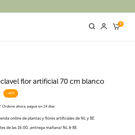
0
lavel flor artificial 70 cm blanco
-40%
Ave del paraíso o
s
Palmeras artificiales
Strelitzia artificial
Ordene ahora, pague en 14 días
enda online de plantas y flores artificiales de NL y BE
tes de las 16:00, ¡entrega mañana! NL & BE