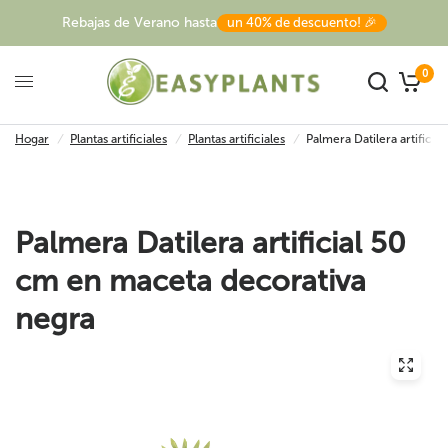
Rebajas de Verano hasta
un 40% de descuento! 🎉
0
Hogar
/
Plantas artificiales
/
Plantas artificiales
/
Palmera Datilera artifici
Palmera Datilera artificial 50
cm en maceta decorativa
negra